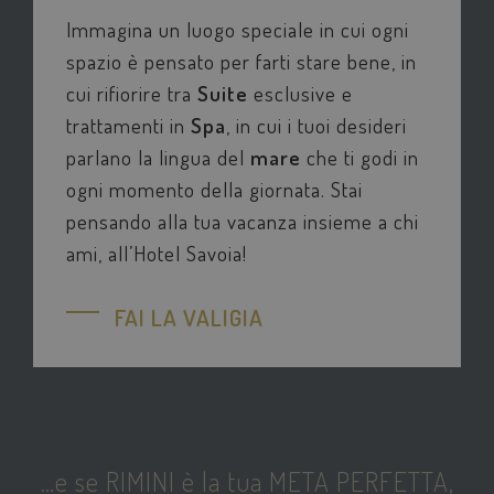
Immagina un luogo speciale in cui ogni
spazio è pensato per farti stare bene, in
cui rifiorire tra
Suite
esclusive e
trattamenti in
Spa
, in cui i tuoi desideri
parlano la lingua del
mare
che ti godi in
ogni momento della giornata. Stai
pensando alla tua vacanza insieme a chi
ami, all’Hotel Savoia!
FAI LA VALIGIA
…e se
RIMINI
è la tua
META PERFETTA
,