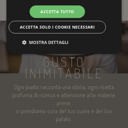
ACCETTA TUTTO
ACCETTA SOLO I COOKIE NECESSARI
MOSTRA DETTAGLI
GUSTO
Strettamente necessari
Performance
INIMITABILE
Targeting
Funzionalità
Non classificati
I cookie strettamente necessari consentono le
Ogni piatto racconta una storia, ogni ricetta
funzionalità principali del sito web come l'accesso
dell'utente e la gestione dell'account. Il sito web non
profuma di ricerca e attenzione alle materie
può essere utilizzato correttamente senza i cookie
prime:
strettamente necessari.
ci prendiamo cura del tuo cuore e del tuo
Nome
Provider / Domi
palato.
epuModal
.savoiahotelrim