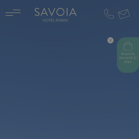
IT
EN
Acquista
momenti di
relax