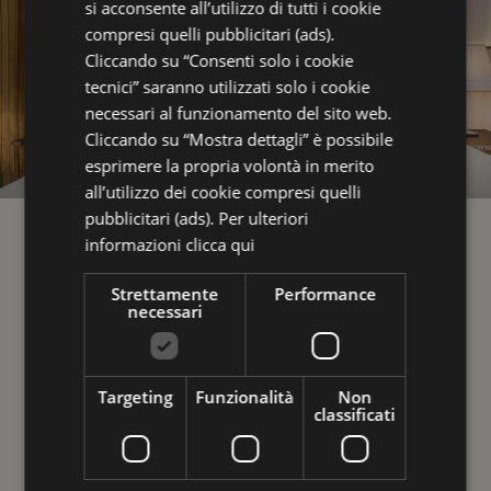
si acconsente all’utilizzo di tutti i cookie
Spa Lovers
compresi quelli pubblicitari (ads).
Meeting & Business
Cliccando su “Consenti solo i cookie
tecnici” saranno utilizzati solo i cookie
Leisure
necessari al funzionamento del sito web.
INIZIA A
Family
Cliccando su “Mostra dettagli” è possibile
esprimere la propria volontà in merito
Camere
SOGNARE
all’utilizzo dei cookie compresi quelli
Servizi
pubblicitari (ads). Per ulteriori
Riposare bene per svegliarsi meglio. Le nostre
Colazione
informazioni
clicca qui
camere e suites sono vere e proprie finestre
Ristoranti ” Galleria Savoia”
Strettamente
Performance
sul mare, confortevoli, curate, luminose e
necessari
Esperienze e formule di benessere
certificate a prova di bei sogni.
Foto Gallery
Dove siamo
SCEGLI LA TUA CAMERA
Targeting
Funzionalità
Non
TROVA IL TUO PACCHETTO VACANZA
classificati
Webcam