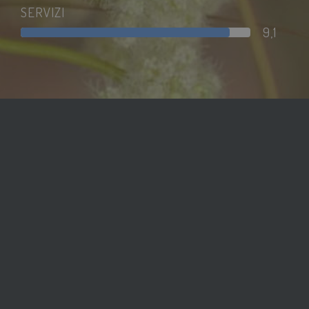
_ga_98FWSF5QEH
.savoiahotelrimini.com
1 anno 1
SERVIZI
mese
9,1
sbjs_migrations
.savoiahotelrimini.com
Sessione
edt_referrer
www.savoiahotelrimini.com
Sessione