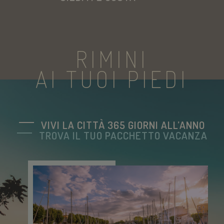
woocommerce_items_in_cart
Automattic Inc
www.savoiahote
RIMINI
AI TUOI PIEDI
wp_woocommerce_session_[abcdef0123456789]
www.savoiahote
{32}
pys_start_session
.savoiahotelrim
VIVI LA CITTÀ 365 GIORNI ALL’ANNO
TROVA IL TUO PACCHETTO VACANZA