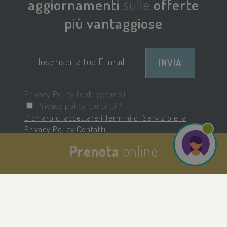
aggiornamenti
sulle
offerte
più vantaggiose
INVIA
Privacy Policy (obbligatorio)
Privacy policy contatti *
Dichiaro di accettare i Termini di Servizio e la
Privacy Policy Contatti
Prenota
online