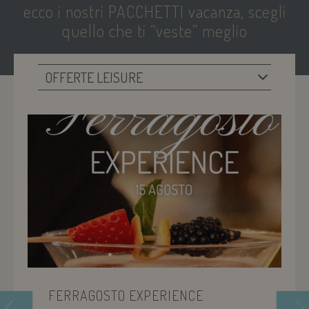
ecco i nostri
PACCHETTI
vacanza, scegli
quello che ti “veste” meglio
FERRAGOSTO EXPERIENCE