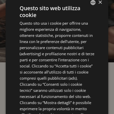
×
Questo sito web utilizza
cookie
ITALIAN
Questo sito usa i cookie per offrire una
ENGLISH
migliore esperienza di navigazione,
GERMAN
ottenere statistiche, proporre contenuti in
linea con le preferenze dell’utente, per
FRENCH
personalizzare contenuti pubblicitari
RUSSIAN
(advertising) e profilazione nostri e di terze
parti e per consentire l’interazione con i
Offerte
social. Cliccando su “Accetta tutti i cookie”
MASSAGGIO SAVOIA RELAX
Spa Lovers
si acconsente all’utilizzo di tutti i cookie
Meeting & Business
compresi quelli pubblicitari (ads).
Movimenti fluidi e avvolgenti, arricchiti da olio
Cliccando su “Consenti solo i cookie
Leisure
tecnici” saranno utilizzati solo i cookie
biologico e oli essenziali selezionati, per
Family
necessari al funzionamento del sito web.
un'esperienza di profondo rilassamento e
Cliccando su “Mostra dettagli” è possibile
Camere
benessere.
esprimere la propria volontà in merito
Servizi