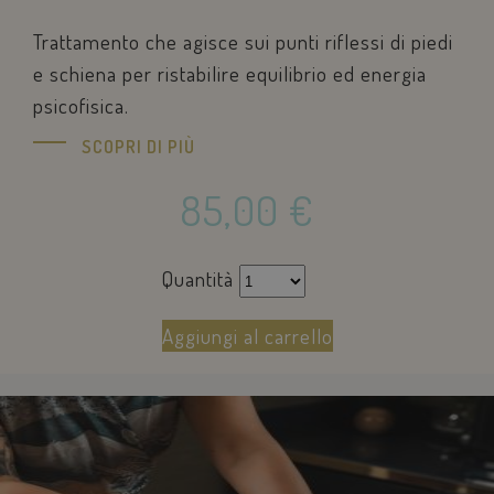
Trattamento che agisce sui punti riflessi di piedi
e schiena per ristabilire equilibrio ed energia
psicofisica.
SCOPRI DI PIÙ
85,00
€
KHcl0EuY7AKSMgfvHl7J5E7hPtK
PayPal
.paypal.com
Quantità
Aggiungi al carrello
woocommerce_items_in_cart
Automattic Inc
www.savoiahote
wp_woocommerce_session_[abcdef0123456789]
www.savoiahote
{32}