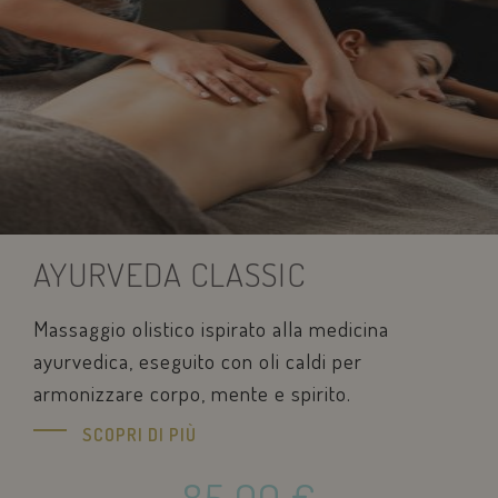
pys_start_session
.savoiahotelrim
AYURVEDA CLASSIC
Massaggio olistico ispirato alla medicina
ayurvedica, eseguito con oli caldi per
CookieScriptConsent
CookieScript
.savoiahotelrim
armonizzare corpo, mente e spirito.
SCOPRI DI PIÙ