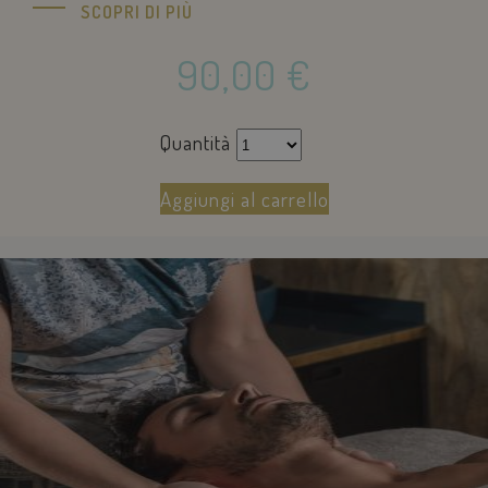
SCOPRI DI PIÙ
tempo reale 
inserzionisti 
terze parti
90,00
€
sbjs_session
.savoiahotelrimini.com
29 minuti
56
secondi
Quantità
Aggiungi al carrello
_ga_98FWSF5QEH
.savoiahotelrimini.com
1 anno 1
mese
sbjs_migrations
.savoiahotelrimini.com
Sessione