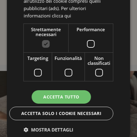
all’utilizzo dei cookie compresi quelli
SCOPRI DI PIÙ
Colazione
pubblicitari (ads). Per ulteriori
80,00
€
informazioni
clicca qui
Ristoranti ” Galleria Savoia”
Esperienze e formule di benessere
Strettamente
Performance
necessari
Foto Gallery
Quantità
Dove siamo
Aggiungi al carrello
Webcam
Targeting
Funzionalità
Non
classificati
ACCETTA TUTTO
ACCETTA SOLO I COOKIE NECESSARI
MOSTRA DETTAGLI