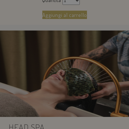
Aggiungi al carrello
pysTrafficSource
.savoiahotelrimini.com
1
settimana
_ga
1 anno 1
Google LLC
mese
.savoiahotelrimini.com
HEAD SPA