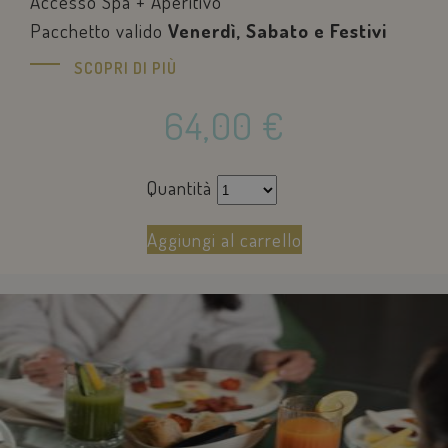
Accesso Spa + Aperitivo
Pacchetto valido
Venerdì, Sabato e Festivi
SCOPRI DI PIÙ
64,00
€
Quantità
Aggiungi al carrello