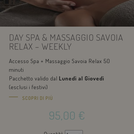
DAY SPA & MASSAGGIO SAVOIA
RELAX – WEEKLY
edt_referrer
www.savoiahotelrimini.com
Sessione
Accesso Spa + Massaggio Savoia Relax 50
minuti
Pacchetto valido dal
Lunedì al Giovedì
(esclusi i festivi)
last_pysTrafficSource
.savoiahotelrimini.com
1
settimana
SCOPRI DI PIÙ
95,00
€
Quantità