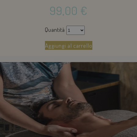
sbjs_udata
.savoiahotelrimini.com
Sessione
99,00
€
Quantità
Aggiungi al carrello
pys_landing_page
now-coworking.com
1
.savoiahotelrimini.com
settimana