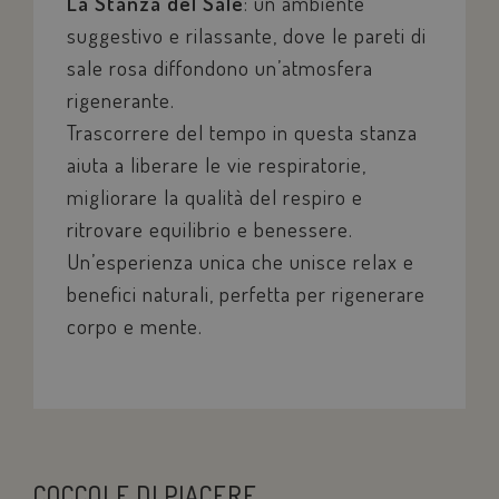
La Stanza del Sale
: un ambiente
Nome
Provider / Domi
suggestivo e rilassante, dove le pareti di
epuModal
.savoiahotelrim
sale rosa diffondono un’atmosfera
rigenerante.
PHPSESSID
PHP.net
www.savoiahote
Trascorrere del tempo in questa stanza
aiuta a liberare le vie respiratorie,
migliorare la qualità del respiro e
ritrovare equilibrio e benessere.
Un’esperienza unica che unisce relax e
benefici naturali, perfetta per rigenerare
corpo e mente.
COCCOLE DI PIACERE