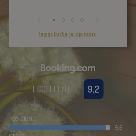
leggi tutte le opinioni
last_pysTrafficSource
.savoiahotelrimini.com
1
settimana
9,2
ECCELLENTE
pysTrafficSource
.savoiahotelrimini.com
1
settimana
POSIZIONE
9,6