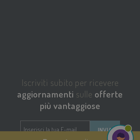
sbjs_udata
.savoiahotelrimini.com
Sessione
Iscriviti subito per ricevere
aggiornamenti
sulle
offerte
più vantaggiose
INVIA