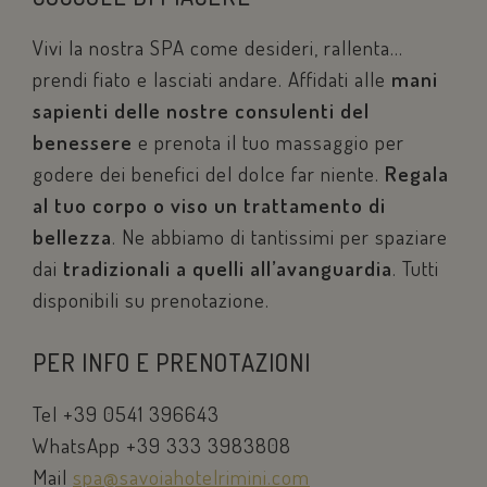
Vivi la nostra SPA come desideri, rallenta…
sc_f
PayPal
prendi fiato e lasciati andare. Affidati alle
mani
.paypal.com
sapienti delle nostre consulenti del
benessere
e prenota il tuo massaggio per
godere dei benefici del dolce far niente.
Regala
pys_session_limit
.savoiahotelrim
al tuo corpo o viso un trattamento di
bellezza
. Ne abbiamo di tantissimi per spaziare
dai
tradizionali a quelli all’avanguardia
. Tutti
disponibili su prenotazione.
PER INFO E PRENOTAZIONI
Tel +39 0541 396643
WhatsApp +39 333 3983808
Mail
spa@savoiahotelrimini.com