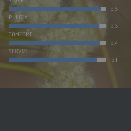
STAFF
9,5
_ga
1 anno 1
Google LLC
mese
PULIZIA
.savoiahotelrimini.com
9,3
COMFORT
9,4
SERVIZI
9,1