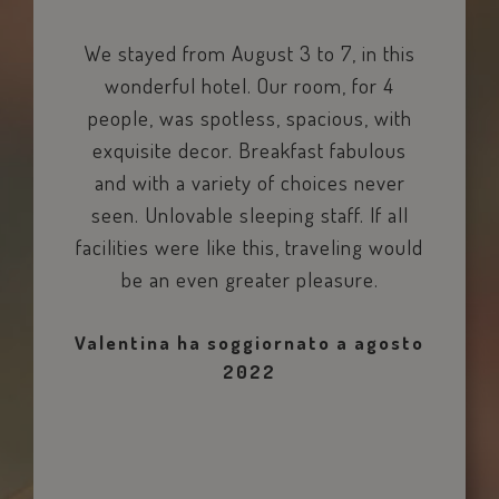
We stayed from August 3 to 7, in this
wonderful hotel. Our room, for 4
_ga_98FWSF5QEH
.savoiahotelrimini.com
1 anno 1
people, was spotless, spacious, with
mese
exquisite decor. Breakfast fabulous
and with a variety of choices never
seen. Unlovable sleeping staff. If all
sbjs_migrations
.savoiahotelrimini.com
Sessione
facilities were like this, traveling would
be an even greater pleasure.
Valentina
ha soggiornato a
agosto
2022
edt_referrer
www.savoiahotelrimini.com
Sessione