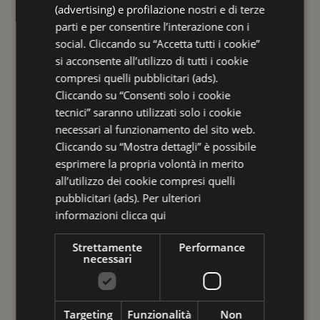
(advertising) e profilazione nostri e di terze
parti e per consentire l’interazione con i
social. Cliccando su “Accetta tutti i cookie”
Offerte
si acconsente all’utilizzo di tutti i cookie
Spa Lovers
compresi quelli pubblicitari (ads).
Meeting & Business
Cliccando su “Consenti solo i cookie
tecnici” saranno utilizzati solo i cookie
Leisure
necessari al funzionamento del sito web.
Family
Cliccando su “Mostra dettagli” è possibile
esprimere la propria volontà in merito
Camere
BAGNO TURCO
all’utilizzo dei cookie compresi quelli
Servizi
pubblicitari (ads). Per ulteriori
Un caldo vapore ti avvolge
Colazione
informazioni
clicca qui
delicatamente e una luce soffusa ti
Ristoranti ” Galleria Savoia”
Strettamente
Performance
rilassa.
Accendi il relax e spegni la
necessari
Esperienze e formule di benessere
routine:
è tutto ciò che ti serve per
Foto Gallery
staccare la spina.
Dove siamo
Targeting
Funzionalità
Non