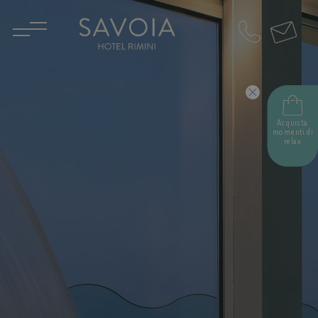
IT
EN
Acquista
momenti di
relax