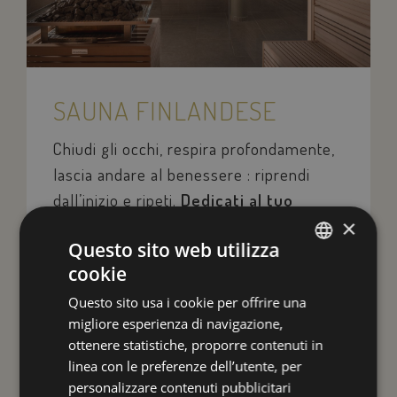
SAUNA FINLANDESE
Chiudi gli occhi, respira profondamente,
lascia andare al benessere : riprendi
dall’inizio e ripeti.
Dedicati al tuo
×
benessere
sospeso tra quiete e magia.
Questo sito web utilizza
cookie
ITALIAN
Questo sito usa i cookie per offrire una
ENGLISH
migliore esperienza di navigazione,
GERMAN
ottenere statistiche, proporre contenuti in
linea con le preferenze dell’utente, per
FRENCH
personalizzare contenuti pubblicitari
RUSSIAN