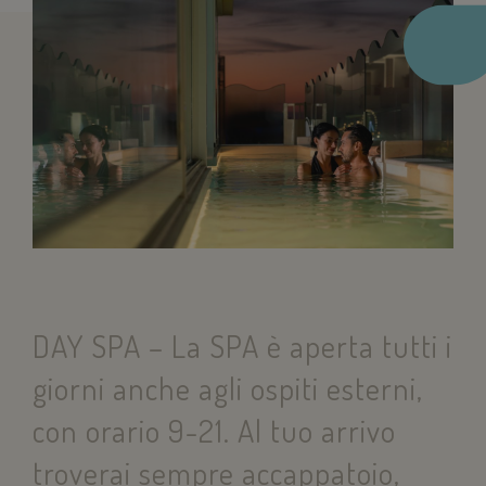
DAY SPA – La SPA
è aperta tutti i
giorni anche agli ospiti esterni,
con orario 9-21. Al tuo arrivo
troverai sempre accappatoio,